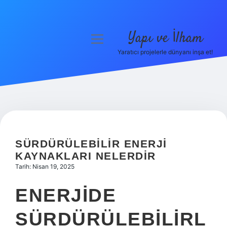
Yapı ve İlham
menüyü
aç
Yaratıcı projelerle dünyanı inşa et!
Anasayfa
Gizlilik Politikası
Yasal Uyarı
Hakkımızda
SÜRDÜRÜLEBILIR ENERJI
KAYNAKLARI NELERDIR
Tarih: Nisan 19, 2025
ENERJIDE
SÜRDÜRÜLEBILIRL