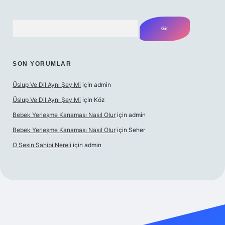
Arama
SON YORUMLAR
Üslup Ve Dil Aynı Şey Mi
için
admin
Üslup Ve Dil Aynı Şey Mi
için
Köz
Bebek Yerleşme Kanaması Nasıl Olur
için
admin
Bebek Yerleşme Kanaması Nasıl Olur
için
Seher
O Sesin Sahibi Nereli
için
admin
bet.casino/