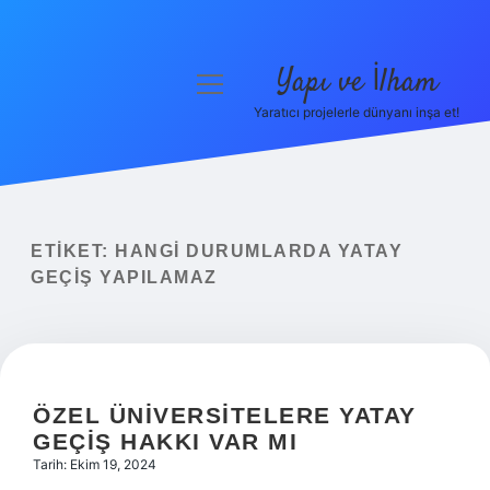
Yapı ve İlham
menüyü
aç
Yaratıcı projelerle dünyanı inşa et!
Anasayfa
Gizlilik Politikası
Yasal Uyarı
ETIKET:
HANGI DURUMLARDA YATAY
GEÇIŞ YAPILAMAZ
Hakkımızda
ÖZEL ÜNIVERSITELERE YATAY
GEÇIŞ HAKKI VAR MI
Tarih: Ekim 19, 2024