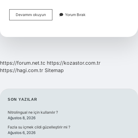
Özel
Devamını okuyun
Yorum Bırak
Üniversitelere
Yatay
Geçiş
Hakkı
Var
Mı
https://forum.net.tc
https://kozastor.com.tr
https://hagi.com.tr
Sitemap
SIDEBAR
SON YAZILAR
Nitrolingual ne için kullanılır ?
Ağustos 8, 2026
Fazla su içmek cildi güzelleştirir mi ?
Ağustos 6, 2026