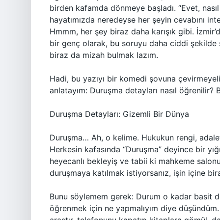
birden kafamda dönmeye başladı. “Evet, nasıl
hayatımızda neredeyse her şeyin cevabını int
Hmmm, her şey biraz daha karışık gibi. İzmir’
bir genç olarak, bu soruyu daha ciddi şekilde
biraz da mizah bulmak lazım.
Hadi, bu yazıyı bir komedi şovuna çevirmeyel
anlatayım: Duruşma detayları nasıl öğrenilir? 
Duruşma Detayları: Gizemli Bir Dünya
Duruşma… Ah, o kelime. Hukukun rengi, adaleti
Herkesin kafasında “Duruşma” deyince bir yığı
heyecanlı bekleyiş ve tabii ki mahkeme salo
duruşmaya katılmak istiyorsanız, işin içine bi
Bunu söylemem gerek: Durum o kadar basit değ
öğrenmek için ne yapmalıyım diye düşündüm. C