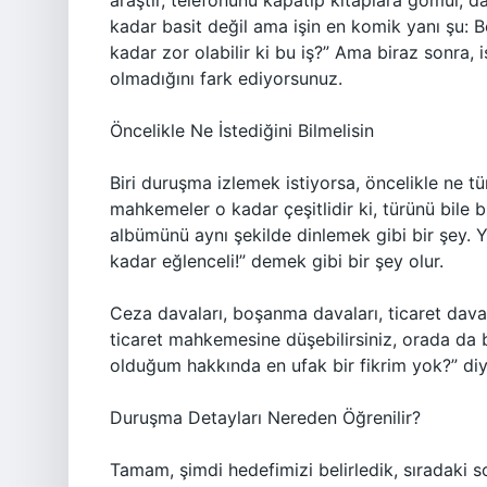
araştır, telefonunu kapatıp kitaplara gömül, da
kadar basit değil ama işin en komik yanı şu: B
kadar zor olabilir ki bu iş?” Ama biraz sonra, i
olmadığını fark ediyorsunuz.
Öncelikle Ne İstediğini Bilmelisin
Biri duruşma izlemek istiyorsa, öncelikle ne tü
mahkemeler o kadar çeşitlidir ki, türünü bile
albümünü aynı şekilde dinlemek gibi bir şey. Y
kadar eğlenceli!” demek gibi bir şey olur.
Ceza davaları, boşanma davaları, ticaret daval
ticaret mahkemesine düşebilirsiniz, orada da ba
olduğum hakkında en ufak bir fikrim yok?” diye
Duruşma Detayları Nereden Öğrenilir?
Tamam, şimdi hedefimizi belirledik, sıradaki s