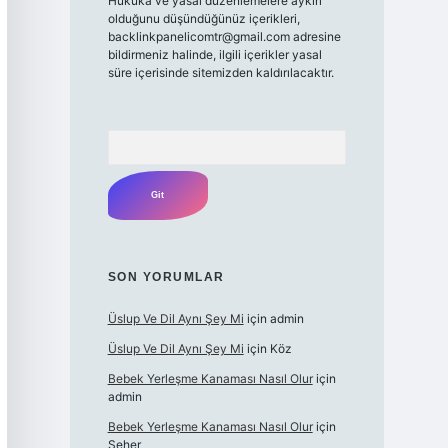
Hukuka ve yasal düzenlemelere aykırı
olduğunu düşündüğünüz içerikleri,
backlinkpanelicomtr@gmail.com
adresine
bildirmeniz halinde, ilgili içerikler yasal
süre içerisinde sitemizden kaldırılacaktır.
Arama
SON YORUMLAR
Üslup Ve Dil Aynı Şey Mi
için
admin
Üslup Ve Dil Aynı Şey Mi
için
Köz
Bebek Yerleşme Kanaması Nasıl Olur
için
admin
Bebek Yerleşme Kanaması Nasıl Olur
için
Seher