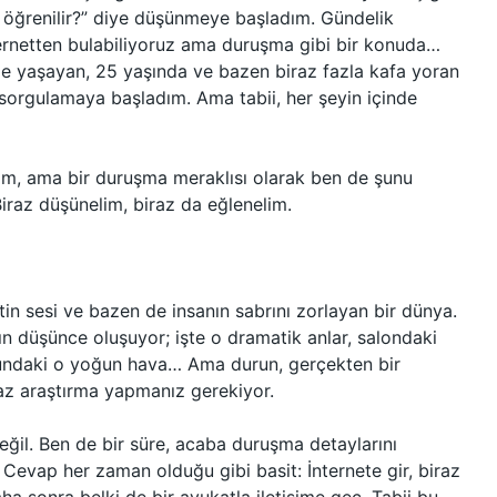
 öğrenilir?” diye düşünmeye başladım. Gündelik
ernetten bulabiliyoruz ama duruşma gibi bir konuda…
de yaşayan, 25 yaşında ve bazen biraz fazla kafa yoran
 sorgulamaya başladım. Ama tabii, her şeyin içinde
im, ama bir duruşma meraklısı olarak ben de şunu
Biraz düşünelim, biraz da eğlenelim.
n sesi ve bazen de insanın sabrını zorlayan bir dünya.
n düşünce oluşuyor; işte o dramatik anlar, salondaki
nundaki o yoğun hava… Ama durun, gerçekten bir
raz araştırma yapmanız gerekiyor.
il. Ben de bir süre, acaba duruşma detaylarını
evap her zaman olduğu gibi basit: İnternete gir, biraz