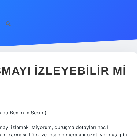
AYI IZLEYEBILIR MI
nuda Benim İç Sesim)
mayı izlemek istiyorum, duruşma detayları nasıl
 tüm karmaşıklığını ve insanın merakını özetliyormuş gibi