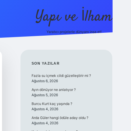
Yapı ve İlham
Yaratıcı projelerle dünyanı inşa et!
https://ilbet.ca
SIDEBAR
SON YAZILAR
Fazla su içmek cildi güzelleştirir mi ?
Ağustos 6, 2026
Ayın dönüyor ne anlatıyor ?
Ağustos 5, 2026
Burcu Kurt kaç yaşında ?
Ağustos 4, 2026
Arda Güler hangi ödüle aday oldu ?
Ağustos 4, 2026