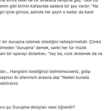
ha sonra belki de bir avukatla iletişime geç. Tabii bu
enim gibi birinin kafasında sadece bir şey vardır: “Ne
şin içine girince, aslında her şeyin o kadar da basit
r bir duruşma izlemek istediğini netleştirmelidir. Çünkü
 bilmeden “duruşma” demek, sanki her tür müzik
ani bir operayı dinlerken, “Vay be, rock dinlemek de ne
arı… Hangisini istediğinizi belirlemezseniz, gidip
şınızı iki ellerinizin arasına alıp “Neden burada
bilirsiniz.
oru şu: Duruşma detayları nasıl öğrenilir?