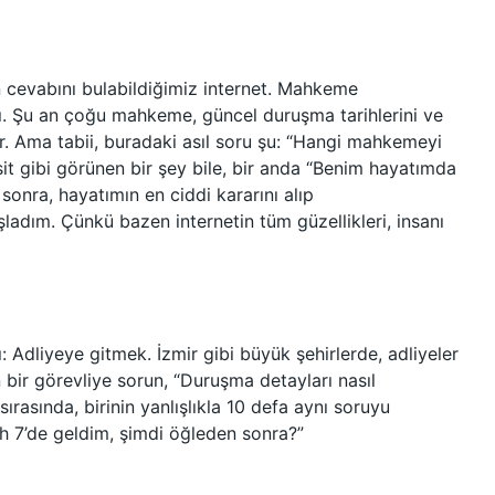
n cevabını bulabildiğimiz internet. Mahkeme
ışlı. Şu an çoğu mahkeme, güncel duruşma tarihlerini ve
or. Ama tabii, buradaki asıl soru şu: “Hangi mahkemeyi
it gibi görünen bir şey bile, bir anda “Benim hayatımda
sonra, hayatımın en ciddi kararını alıp
ladım. Çünkü bazen internetin tüm güzellikleri, insanı
ı: Adliyeye gitmek. İzmir gibi büyük şehirlerde, adliyeler
n bir görevliye sorun, “Duruşma detayları nasıl
ırasında, birinin yanlışlıkla 10 defa aynı soruyu
ah 7’de geldim, şimdi öğleden sonra?”