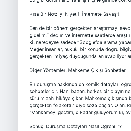
Bu gibi durumlar… Yani işin içine girince çok 
Kısa Bir Not: İyi Niyetli “İnternete Savaş”!
Ben de bir dönem gerçekten araştırmayı sevdi
gidelim!” dedim ve internette saatlerce araşt
ki, neredeyse sadece “Google”da arama yapar
Meğer insanlar, hukuki bir konuda doğru bilgi
gerçekten ihtiyaç duyduğunda anlayabiliyorla
Diğer Yöntemler: Mahkeme Çıkışı Sohbetler
Bir duruşma hakkında en komik detayları öğren
sohbetleridir. Hani bazen, herkes bir olayın 
sürü mizahi hikâye çıkar. Mahkeme çıkışında b
gerçekten felaketti!” diye söze başlar. O an, 
“Mahkemeyi geçtim, o kadar gülüyorum ki, av
Sonuç: Duruşma Detayları Nasıl Öğrenilir?