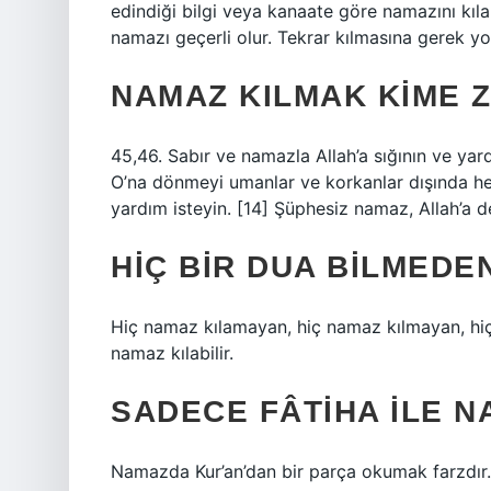
edindiği bilgi veya kanaate göre namazını kıl
namazı geçerli olur. Tekrar kılmasına gerek yo
NAMAZ KILMAK KIME 
45,46. Sabır ve namazla Allah’a sığının ve ya
O’na dönmeyi umanlar ve korkanlar dışında he
yardım isteyin. [14] Şüphesiz namaz, Allah’a d
HIÇ BIR DUA BILMEDEN
Hiç namaz kılamayan, hiç namaz kılmayan, hiçb
namaz kılabilir.
SADECE FÂTIHA ILE NA
Namazda Kur’an’dan bir parça okumak farzdır. 