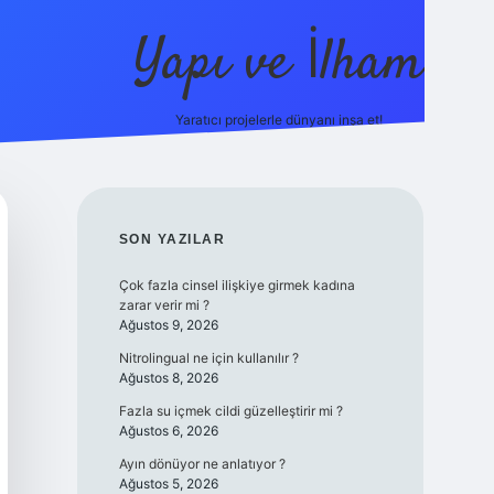
Yapı ve İlham
Yaratıcı projelerle dünyanı inşa et!
https://ilbet.c
SIDEBAR
SON YAZILAR
Çok fazla cinsel ilişkiye girmek kadına
zarar verir mi ?
Ağustos 9, 2026
Nitrolingual ne için kullanılır ?
Ağustos 8, 2026
Fazla su içmek cildi güzelleştirir mi ?
Ağustos 6, 2026
Ayın dönüyor ne anlatıyor ?
Ağustos 5, 2026