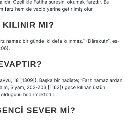
ıdır. Özellikle Fatiha suresini okumak farzdır. Bu
farz hem de vacip yerine getirilmiş olur.
KILINIR MI?
rz namaz bir günde iki defa kılınmaz.” (Dârakutnî, es-
206).
EVAPTIR?
atavvu’, 18 [1309]). Başka bir hadiste; “Farz namazlardan
slim, Sıyam, 202-203 [1163]) gece kılınan üstün
 olduğunu bildirmektedir.
ENCI SEVER MI?