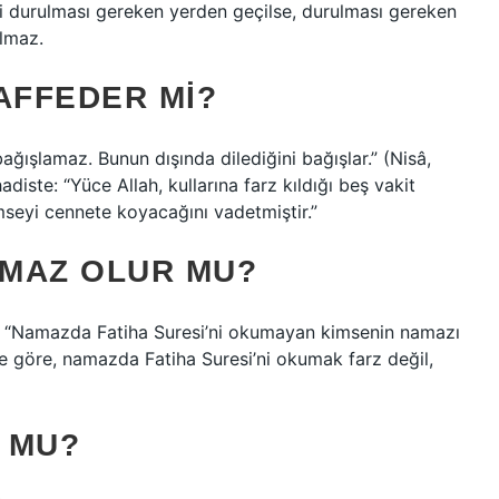
i durulması gereken yerden geçilse, durulması gereken
lmaz.
AFFEDER MI?
ğışlamaz. Bunun dışında dilediğini bağışlar.” (Nisâ, ​​
adiste: “Yüce Allah, kullarına farz kıldığı beş vakit
seyi cennete koyacağını vadetmiştir.”
MAZ OLUR MU?
: “Namazda Fatiha Suresi’ni okumayan kimsenin namazı
rine göre, namazda Fatiha Suresi’ni okumak farz değil,
R MU?