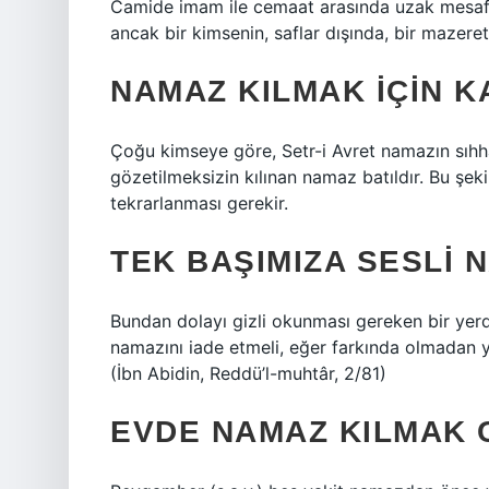
Camide imam ile cemaat arasında uzak mesafe
ancak bir kimsenin, saflar dışında, bir mazer
NAMAZ KILMAK IÇIN K
Çoğu kimseye göre, Setr-i Avret namazın sıhhati
gözetilmeksizin kılınan namaz batıldır. Bu şek
tekrarlanması gerekir.
TEK BAŞIMIZA SESLI 
Bundan dolayı gizli okunması gereken bir yer
namazını iade etmeli, eğer farkında olmadan 
(İbn Abidin, Reddü’l-muhtâr, 2/81)
EVDE NAMAZ KILMAK C