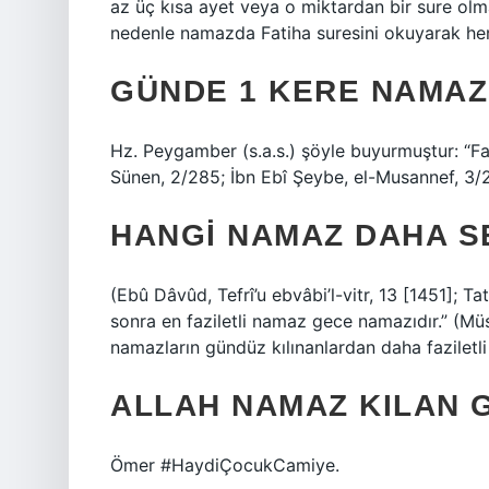
az üç kısa ayet veya o miktardan bir sure olmal
nedenle namazda Fatiha suresini okuyarak hem 
GÜNDE 1 KERE NAMAZ 
Hz. Peygamber (s.a.s.) şöyle buyurmuştur: “Fa
Sünen, 2/285; İbn Ebî Şeybe, el-Musannef, 3/
HANGI NAMAZ DAHA S
(Ebû Dâvûd, Tefrî’u ebvâbi’l-vitr, 13 [1451]; T
sonra en faziletli namaz gece namazıdır.” (Mü
namazların gündüz kılınanlardan daha faziletli
ALLAH NAMAZ KILAN G
Ömer #HaydiÇocukCamiye.