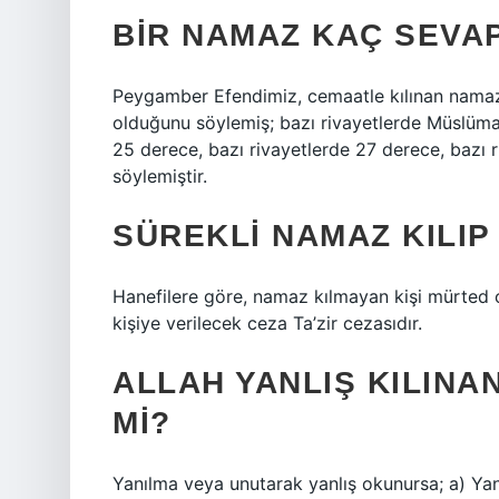
BIR NAMAZ KAÇ SEVA
Peygamber Efendimiz, cemaatle kılınan namazı
olduğunu söylemiş; bazı rivayetlerde Müslüma
25 derece, bazı rivayetlerde 27 derece, bazı r
söylemiştir.
SÜREKLI NAMAZ KILIP
Hanefilere göre, namaz kılmayan kişi mürted o
kişiye verilecek ceza Ta’zir cezasıdır.
ALLAH YANLIŞ KILINA
MI?
Yanılma veya unutarak yanlış okunursa; a) Yan