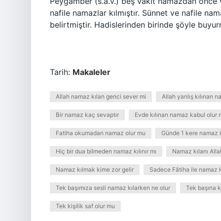
Peygamber (s.a.v.) beş vakit namazdan önce v
nafile namazlar kılmıştır. Sünnet ve nafile n
belirtmiştir. Hadislerinden birinde şöyle buyur
Tarih:
Makaleler
Allah namaz kılan genci sever mi
Allah yanlış kılınan n
Bir namaz kaç sevaptır
Evde kılınan namaz kabul olur
Fatiha okumadan namaz olur mu
Günde 1 kere namaz kı
Hiç bir dua bilmeden namaz kılınır mı
Namaz kılanı Alla
Namaz kılmak kime zor gelir
Sadece Fâtiha ile namaz kı
Tek başımıza sesli namaz kılarken ne olur
Tek başına k
Tek kişilik saf olur mu