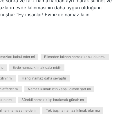
e sonra ve farz namazlardan ayrı olarak sünnet ve
amazların evde kılınmasının daha uygun olduğunu
muştur: “Ey insanlar! Evinizde namaz kılın.
amazları kabul eder mi
Bilmeden kılınan namaz kabul olur mu
 mu
Evde namaz kılmak caiz midir
lınır mı
Hangi namaz daha sevaptır
h affeder mi
Namaz kılmak için kapalı olmak şart mı
lınır mı
Sürekli namaz kılıp bırakmak günah mı
ılınan namaza ne denir
Tek başına namaz kılmak olur mu