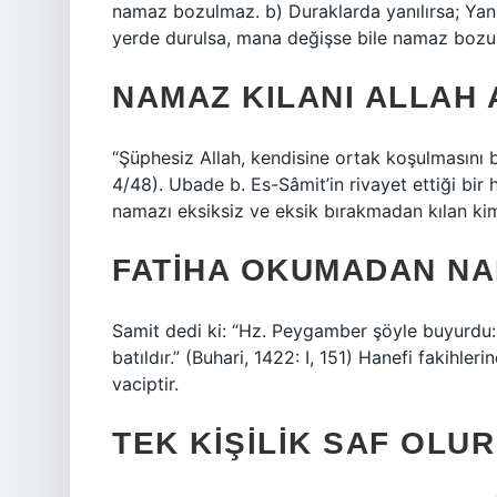
namaz bozulmaz. b) Duraklarda yanılırsa; Yan
yerde durulsa, mana değişse bile namaz bozu
NAMAZ KILANI ALLAH 
“Şüphesiz Allah, kendisine ortak koşulmasını ba
4/48). Ubade b. Es-Sâmit’in rivayet ettiği bir h
namazı eksiksiz ve eksik bırakmadan kılan kim
FATIHA OKUMADAN NA
Samit dedi ki: “Hz. Peygamber şöyle buyurdu
batıldır.” (Buhari, 1422: I, 151) Hanefi fakihle
vaciptir.
TEK KIŞILIK SAF OLU