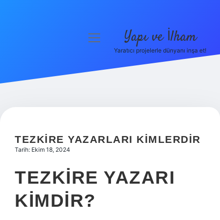
Yapı ve İlham
menüyü
aç
Yaratıcı projelerle dünyanı inşa et!
Anasayfa
Gizlilik Politikası
Yasal Uyarı
Hakkımızda
TEZKIRE YAZARLARI KIMLERDIR
Tarih: Ekim 18, 2024
TEZKIRE YAZARI
KIMDIR?