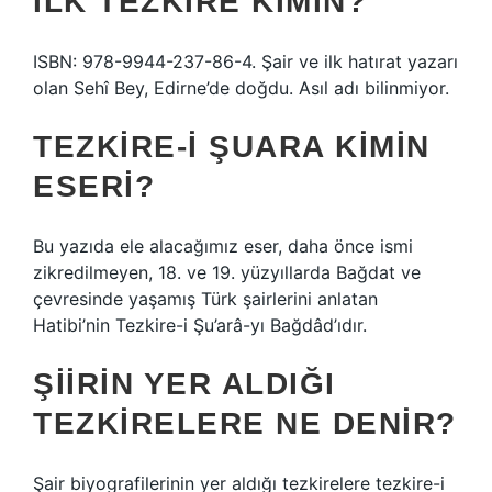
İLK TEZKIRE KIMIN?
ISBN: 978-9944-237-86-4. Şair ve ilk hatırat yazarı
olan Sehî Bey, Edirne’de doğdu. Asıl adı bilinmiyor.
TEZKIRE-I ŞUARA KIMIN
ESERI?
Bu yazıda ele alacağımız eser, daha önce ismi
zikredilmeyen, 18. ve 19. yüzyıllarda Bağdat ve
çevresinde yaşamış Türk şairlerini anlatan
Hatibi’nin Tezkire-i Şu’arâ-yı Bağdâd’ıdır.
ŞIIRIN YER ALDIĞI
TEZKIRELERE NE DENIR?
Şair biyografilerinin yer aldığı tezkirelere tezkire-i