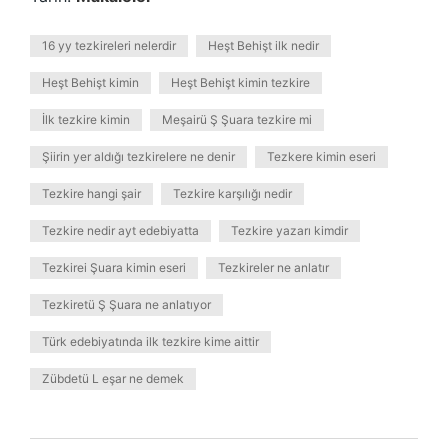
16 yy tezkireleri nelerdir
Heşt Behişt ilk nedir
Heşt Behişt kimin
Heşt Behişt kimin tezkire
İlk tezkire kimin
Meşairü Ş Şuara tezkire mi
Şiirin yer aldığı tezkirelere ne denir
Tezkere kimin eseri
Tezkire hangi şair
Tezkire karşılığı nedir
Tezkire nedir ayt edebiyatta
Tezkire yazarı kimdir
Tezkirei Şuara kimin eseri
Tezkireler ne anlatır
Tezkiretü Ş Şuara ne anlatıyor
Türk edebiyatında ilk tezkire kime aittir
Zübdetü L eşar ne demek