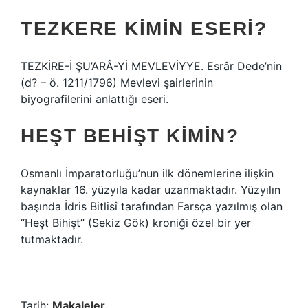
TEZKERE KIMIN ESERI?
TEZKİRE-İ ŞU’ARÂ-Yİ MEVLEVİYYE. Esrâr Dede’nin
(d? – ö. 1211/1796) Mevlevi şairlerinin
biyografilerini anlattığı eseri.
HEŞT BEHIŞT KIMIN?
Osmanlı İmparatorluğu’nun ilk dönemlerine ilişkin
kaynaklar 16. yüzyıla kadar uzanmaktadır. Yüzyılın
başında İdris Bitlisî tarafından Farsça yazılmış olan
“Heşt Bihişt” (Sekiz Gök) kroniği özel bir yer
tutmaktadır.
Tarih:
Makaleler