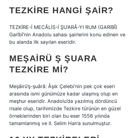
TEZKIRE HANGI ŞAIR?
TEZKİRE-İ MECÂLİS-İ ŞU’ARÂ-YI RUM (GARîBÎ)
Garîbî’nin Anadolu sahası şairlerini konu edinen ve
bu alanda ilk sayılan eseridir.
MEŞAIRÜ Ş ŞUARA
TEZKIRE MI?
Meşâirü’ş-şuârâ: Âşık Çelebi’nin pek çok eseri
arasında ismi günümüze kadar ulaşmış olup en
meşhur eseridir. Anadolu’da yazılmış dördüncü
risale olup, tarihimizde Tezkire türünün en güzel
örneklerinden biri olan bu eser 1556 yılında
tamamlanmış ve II. Selim Han’a sunulmuştur.