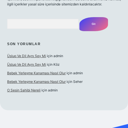
ilgili içerikler yasal süre içerisinde sitemizden kaldırılacaktır.
Arama
SON YORUMLAR
Üslup Ve Dil Aynı Şey Mi
için
admin
Üslup Ve Dil Aynı Şey Mi
için
Köz
Bebek Yerleşme Kanaması Nasıl Olur
için
admin
Bebek Yerleşme Kanaması Nasıl Olur
için
Seher
O Sesin Sahibi Nereli
için
admin
.casino/