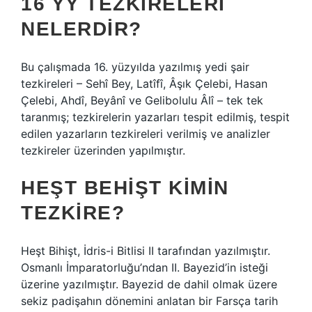
16 YY TEZKIRELERI
NELERDIR?
Bu çalışmada 16. yüzyılda yazılmış yedi şair
tezkireleri – Sehî Bey, Latîfî, Âşık Çelebi, Hasan
Çelebi, Ahdî, Beyânî ve Gelibolulu Âlî – tek tek
taranmış; tezkirelerin yazarları tespit edilmiş, tespit
edilen yazarların tezkireleri verilmiş ve analizler
tezkireler üzerinden yapılmıştır.
HEŞT BEHIŞT KIMIN
TEZKIRE?
Heşt Bihişt, İdris-i Bitlisi II tarafından yazılmıştır.
Osmanlı İmparatorluğu’ndan II. Bayezid’in isteği
üzerine yazılmıştır. Bayezid de dahil olmak üzere
sekiz padişahın dönemini anlatan bir Farsça tarih