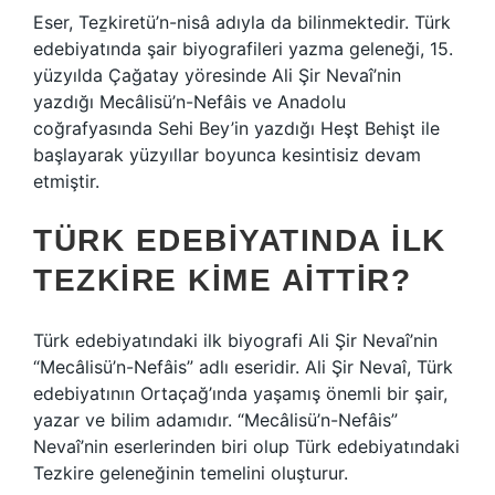
Eser, Teẕkiretü’n-nisâ adıyla da bilinmektedir. Türk
edebiyatında şair biyografileri yazma geleneği, 15.
yüzyılda Çağatay yöresinde Ali Şir Nevaî’nin
yazdığı Mecâlisü’n-Nefâis ve Anadolu
coğrafyasında Sehi Bey’in yazdığı Heşt Behişt ile
başlayarak yüzyıllar boyunca kesintisiz devam
etmiştir.
TÜRK EDEBIYATINDA ILK
TEZKIRE KIME AITTIR?
Türk edebiyatındaki ilk biyografi Ali Şir Nevaî’nin
“Mecâlisü’n-Nefâis” adlı eseridir. Ali Şir Nevaî, Türk
edebiyatının Ortaçağ’ında yaşamış önemli bir şair,
yazar ve bilim adamıdır. “Mecâlisü’n-Nefâis”
Nevaî’nin eserlerinden biri olup Türk edebiyatındaki
Tezkire geleneğinin temelini oluşturur.