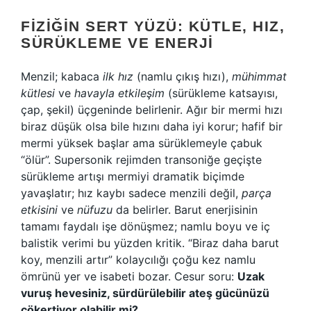
FIZIĞIN SERT YÜZÜ: KÜTLE, HIZ,
SÜRÜKLEME VE ENERJI
Menzil; kabaca
ilk hız
(namlu çıkış hızı),
mühimmat
kütlesi
ve
havayla etkileşim
(sürükleme katsayısı,
çap, şekil) üçgeninde belirlenir. Ağır bir mermi hızı
biraz düşük olsa bile hızını daha iyi korur; hafif bir
mermi yüksek başlar ama sürüklemeyle çabuk
“ölür”. Supersonik rejimden transoniğe geçişte
sürükleme artışı mermiyi dramatik biçimde
yavaşlatır; hız kaybı sadece menzili değil,
parça
etkisini
ve
nüfuzu
da belirler. Barut enerjisinin
tamamı faydalı işe dönüşmez; namlu boyu ve iç
balistik verimi bu yüzden kritik. “Biraz daha barut
koy, menzili artır” kolaycılığı çoğu kez namlu
ömrünü yer ve isabeti bozar. Cesur soru:
Uzak
vuruş hevesiniz, sürdürülebilir ateş gücünüzü
çökertiyor olabilir mi?