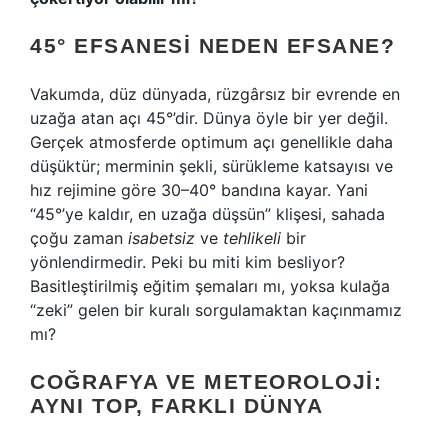
45° EFSANESI NEDEN EFSANE?
Vakumda, düz dünyada, rüzgârsız bir evrende en
uzağa atan açı 45°’dir. Dünya öyle bir yer değil.
Gerçek atmosferde optimum açı genellikle daha
düşüktür; merminin şekli, sürükleme katsayısı ve
hız rejimine göre 30–40° bandına kayar. Yani
“45°’ye kaldır, en uzağa düşsün” klişesi, sahada
çoğu zaman
isabetsiz
ve
tehlikeli
bir
yönlendirmedir. Peki bu miti kim besliyor?
Basitleştirilmiş eğitim şemaları mı, yoksa kulağa
“zeki” gelen bir kuralı sorgulamaktan kaçınmamız
mı?
COĞRAFYA VE METEOROLOJI:
AYNI TOP, FARKLI DÜNYA