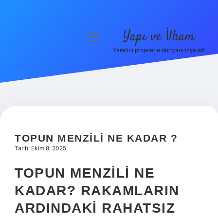
Yapı ve İlham
menüyü
aç
Yaratıcı projelerle dünyanı inşa et!
Anasayfa
Gizlilik Politikası
Yasal Uyarı
Hakkımızda
TOPUN MENZILI NE KADAR ?
Tarih: Ekim 8, 2025
TOPUN MENZILI NE
KADAR? RAKAMLARIN
ARDINDAKI RAHATSIZ