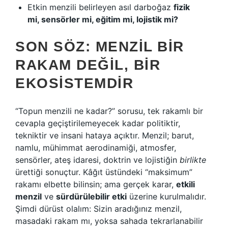
Etkin menzili belirleyen asıl darboğaz
fizik
mi, sensörler mi, eğitim mi, lojistik mi?
SON SÖZ: MENZIL BIR
RAKAM DEĞIL, BIR
EKOSISTEMDIR
“Topun menzili ne kadar?” sorusu, tek rakamlı bir
cevapla geçiştirilemeyecek kadar politiktir,
tekniktir ve insani hataya açıktır. Menzil; barut,
namlu, mühimmat aerodinamiği, atmosfer,
sensörler, ateş idaresi, doktrin ve lojistiğin
birlikte
ürettiği sonuçtur. Kâğıt üstündeki “maksimum”
rakamı elbette bilinsin; ama gerçek karar,
etkili
menzil
ve
sürdürülebilir etki
üzerine kurulmalıdır.
Şimdi dürüst olalım: Sizin aradığınız menzil,
masadaki rakam mı, yoksa sahada tekrarlanabilir