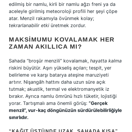
edilmiş bir namlu, kirli bir namlu ağzı freni ya da
aceleyle girilmiş meteoroloji profili her şeyi çöpe
atar. Menzil rakamıyla övünmek kolay;
tekrarlanabilir etki
üretmek zordur.
MAKSIMUMU KOVALAMAK HER
ZAMAN AKILLICA MI?
Sahada “broşür menzili” kovalamak,
hayatta kalma
riskini büyütür. Aşırı yükseliş açıları; tespit, yer
belirleme ve karşı batarya ateşine maruziyeti
artırır. Nişangâh hattını daha uzun süre açık
tutmak; akustik, termal ve elektromanyetik iz
bırakır. Ayrıca namlu ömrünü hızlı tüketir, lojistiği
yorar. Tartışmalı ama önemli görüş:
“Gerçek
menzil”, vur-kaç döngünüzün sürdürülebilirliğiyle
sınırlıdır.
“KAĞIT ÜSTÜNDE UZAK, SAHADA KISA”