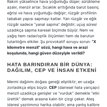
Rakım yükselince hava yoğunluğu düşer; sürükleme
azalır, menzil artar. Sıcaklık arttığında barut basınç
eğrisi ve hava yoğunluğu değişir; rüzgâr profilinin
tabakalı yapısı sapmayı katlar. Yan rüzgâr ve eğik
rüzgâr sadece “yanal sapma” değildir;
uçuş süresi
uzadıkça sapma karesel biçimde büyür. Nem ve
yağış hem radar/optik ölçümleri hem de barutun
tutarlılığını etkiler. Şu provokatif soruyu sorun:
“X
kilometre menzil” sözü, hangi hava ve arazi
koşulunda, hangi güven düzeyiyle verildi?
HATA BARINDIRAN BIR DÜNYA:
DAĞILIM, CEP VE İNSAN ETKENI
Mermi dağılımı doğası gereği eliptiktir; en uzağa
zorladıkça elips büyür.
CEP
(dairesel hata yarıçapı)
menzil uzadıkça genişler ve “vurduk” demekle “etki
ürettik” demek arasına kalın bir çizgi çeker. Ateş
idaresi yazılımınız harika olabilir; ama yanlış kalibre