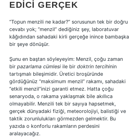
EDICI GERÇEK
“Topun menzili ne kadar?” sorusunun tek bir doğru
cevabı yok; “menzil” dediğiniz şey, laboratuvar
kâğıdından sahadaki kirli gerçeğe inince bambaşka
bir şeye dönüşür.
Şunu en baştan söyleyeyim: Menzil, çoğu zaman
bir
pazarlama cümlesi
ile bir
doktrin tercihi
nin
tartışmalı bileşimidir. Üretici broşüründe
gördüğünüz “maksimum menzil” rakamı, sahadaki
“etkili menzil”inizi garanti etmez. Hatta çoğu
senaryoda, o rakama yaklaşmak bile akıllıca
olmayabilir. Menzili tek bir sayıya hapsetmek,
gerçek dünyadaki fiziği, meteorolojiyi, balistiği ve
taktik zorunlulukları görmezden gelmektir. Bu
yazıda o konforlu rakamların perdesini
aralayacağız.