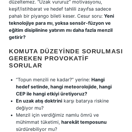
düzeltemez. “Uzak vururuz” motivasyonu,
keşif/istihbarat ve hedef tahlili zayıfsa sadece
pahalı bir piyango bileti keser. Cesur soru:
Yeni
teknolojiye para mı, yoksa sensör-füzyon ve
eğitim disiplinine yatırım mı daha fazla menzil
getirir?
KOMUTA DÜZEYINDE SORULMASI
GEREKEN PROVOKATIF
SORULAR
“Topun menzili ne kadar?” yerine:
Hangi
hedef setinde, hangi meteorolojide, hangi
CEP ile hangi etkiyi üretiyoruz?
En uzak atış doktrini
karşı batarya riskine
değiyor mu?
Menzil için verdiğimiz namlu ömrü ve
mühimmat tüketimi,
harekât temposunu
sürdürebiliyor mu?