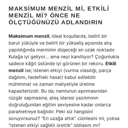
MAKSIMUM MENZIL MI, ETKILI
MENZIL MI? ÖNCE NE
ÖLÇTÜĞÜNÜZÜ ADLANDIRIN
Maksimum menzil
, ideal koşullarda, belirli bir
barut yüküyle ve belirli bir yükseliş açısında atış
yapıldığında merminin düşeceği en uzak noktadır.
Kulağa iyi geliyor… ama neyi kanıtlıyor? Çoğunlukla
sadece kâğıt üstünde iyi görünen bir rekoru.
Etkili
menzil
ise; istenen etkiyi (vurma olasılığı, parça
dağılımı, hedefteki hasar) kabul edilebilir
mühimmat ve zaman maliyetiyle üretme
kapasitenizdir. Bu da; namlunun aşınmasından
rüzgâr sapmasına, ateş idaresi yazılımının
doğruluğundan eğitim seviyesine kadar onlarca
parametreye bağlıdır. Peki siz hangisini
soruyorsunuz? “En uzağa attık” cümlesini mi, yoksa
“istenen etkiyi sağlıklı ürettik” iddiasını mı?