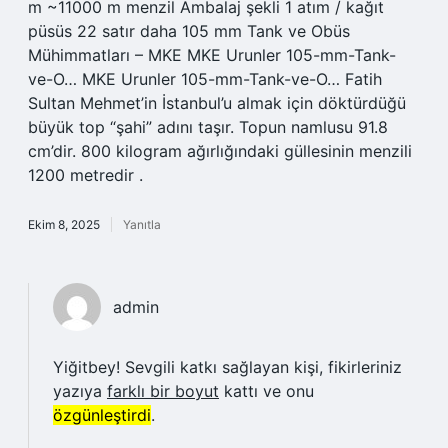
m ~11000 m menzil Ambalaj şekli 1 atım / kağıt
püsüs 22 satır daha 105 mm Tank ve Obüs
Mühimmatları – MKE MKE Urunler 105-mm-Tank-
ve-O… MKE Urunler 105-mm-Tank-ve-O… Fatih
Sultan Mehmet’in İstanbul’u almak için döktürdüğü
büyük top “şahi” adını taşır. Topun namlusu 91.8
cm’dir. 800 kilogram ağırlığındaki güllesinin menzili
1200 metredir .
Ekim 8, 2025
Yanıtla
admin
Yiğitbey! Sevgili katkı sağlayan kişi, fikirleriniz
yazıya
farklı bir boyut
kattı ve onu
özgünleştirdi
.