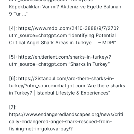
Köpekbalıkları Var mı? Akdeniz ve Ege’de Bulunan
9 Tür …”
[4]: https://www.mdpi.com/2410-3888/9/7/270?
utm_source=chatgpt.com “Identifying Potential
Critical Angel Shark Areas in Türkiye … – MDPI”
[5]: https://en.tierient.com/sharks-in-turkey/?
utm_source=chatgpt.com “Sharks in Turkey”
[6]: https://2istanbul.com/are-there-sharks-in-
turkey/?utm_source=chatgpt.com “Are there sharks
in Turkey? | Istanbul Lifestyle & Experiences”
[7]:
https://www.endangeredlandscapes.org/news/criti
cally-endangered-angel-shark-rescued-from-
fishing-net-in-gokova-bay/?