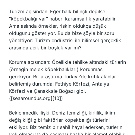
Turizm açısından: Eğer halk bilinçli değilse
“köpekbalığı var” haberi karamsarlık yaratabilir.
Ama aslında örnekler, riskin oldukça düşük
olduğunu gösteriyor. Bu da bize şöyle bir soru
yöneltiyor: Turizm endüstrisi ile bilimsel gerçeklik
arasında açık bir boşluk var mı?
Koruma açısından: Özellikle tehlike altındaki türlerin
(örneğin melek köpekbalıkları) korunması
gerekiyor. Bir araştırma Türkiye’de kritik alanlar
belirlemiş durumda: Fethiye Körfezi, Antalya
Körfezi ve Çanakkale Boğazı gibi.
([seaaroundus.org][10])
Beklenmedik ilişki: Deniz temizliği, kirlilik, iklim
değişikliği gibi faktörler köpekbalığı türlerini
etkiliyor. Biz temiz bir sahil hayal ederken, türlerin
yok olması ya da kaçması başka bir alamet olabilir.