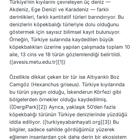
Türkiye’nin kıyılarını çevreleyen üç deniz —
Akdeniz, Ege Denizi ve Karadeniz — farklı
derinlikleri, farklı kantitatif türleri barındırıyor. Bu
denizlerin köpekbalığı türleriyle dolu olduğunu
göstermek için sayısız bilimsel kayıt bulunuyor.
Örneğin, Türkiye sularında kaydedilen büyük
köpekbalıkları üzerine yapılan çalışmada toplam 10
aile, 13 cins ve 18 türün gözlemlendiği belirtildi.
([avesis.metu.edu.tr][1])
Özellikle dikkat çeken bir tür ise Altıyarıklı Boz
Camgöz (Hexanchus griseus). Türkiye kıyılarında
bu türün yaygın olduğu, İskenderun Körfezi gibi
bölgelerden örnekler olduğu kaydedilmiş.
([DergiPark][2]) Ayrıca, yaklaşık 50’den fazla
köpekbalığı türünün Türkiye denizlerinde yüzdüğü
iddia ediliyor. ([turkiyeyabanhayati.org][3]) Bu
bilgiler, sadece sahilde gördüğümüz yüzerek
eğlenen insanlardan çok daha derin bir ekosistem