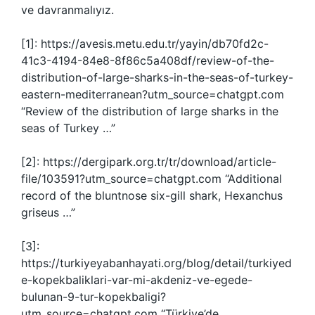
ve davranmalıyız.
[1]: https://avesis.metu.edu.tr/yayin/db70fd2c-
41c3-4194-84e8-8f86c5a408df/review-of-the-
distribution-of-large-sharks-in-the-seas-of-turkey-
eastern-mediterranean?utm_source=chatgpt.com
“Review of the distribution of large sharks in the
seas of Turkey …”
[2]: https://dergipark.org.tr/tr/download/article-
file/103591?utm_source=chatgpt.com “Additional
record of the bluntnose six-gill shark, Hexanchus
griseus …”
[3]:
https://turkiyeyabanhayati.org/blog/detail/turkiyed
e-kopekbaliklari-var-mi-akdeniz-ve-egede-
bulunan-9-tur-kopekbaligi?
utm_source=chatgpt.com “Türkiye’de