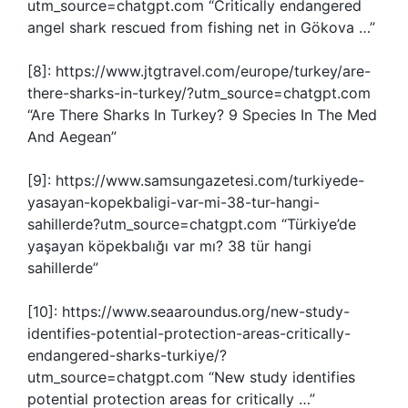
utm_source=chatgpt.com “Critically endangered
angel shark rescued from fishing net in Gökova …”
[8]: https://www.jtgtravel.com/europe/turkey/are-
there-sharks-in-turkey/?utm_source=chatgpt.com
“Are There Sharks In Turkey? 9 Species In The Med
And Aegean”
[9]: https://www.samsungazetesi.com/turkiyede-
yasayan-kopekbaligi-var-mi-38-tur-hangi-
sahillerde?utm_source=chatgpt.com “Türkiye’de
yaşayan köpekbalığı var mı? 38 tür hangi
sahillerde”
[10]: https://www.seaaroundus.org/new-study-
identifies-potential-protection-areas-critically-
endangered-sharks-turkiye/?
utm_source=chatgpt.com “New study identifies
potential protection areas for critically …”