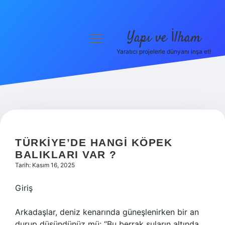
Yapı ve İlham
menüyü
aç
Yaratıcı projelerle dünyanı inşa et!
Anasayfa
Gizlilik Politikası
Yasal Uyarı
Hakkımızda
TÜRKIYE’DE HANGI KÖPEK
BALIKLARI VAR ?
Tarih: Kasım 16, 2025
Giriş
Arkadaşlar, deniz kenarında güneşlenirken bir an
durup düşündünüz mü: “Bu berrak suların altında