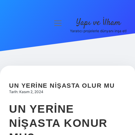
Yapı ve İlham
menüyü
aç
Yaratıcı projelerle dünyanı inşa et!
Anasayfa
Gizlilik Politikası
Yasal Uyarı
Hakkımızda
UN YERINE NIŞASTA OLUR MU
Tarih: Kasım 2, 2024
UN YERINE
NIŞASTA KONUR