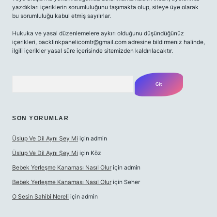
yazdıkları içeriklerin sorumluluğunu taşımakta olup, siteye üye olarak
bu sorumluluğu kabul etmiş sayılırlar.
Hukuka ve yasal düzenlemelere aykırı olduğunu düşündüğünüz
içerikleri,
backlinkpanelicomtr@gmail.com
adresine bildirmeniz halinde,
ilgili içerikler yasal süre içerisinde sitemizden kaldırılacaktır.
Arama
SON YORUMLAR
Üslup Ve Dil Aynı Şey Mi
için
admin
Üslup Ve Dil Aynı Şey Mi
için
Köz
Bebek Yerleşme Kanaması Nasıl Olur
için
admin
Bebek Yerleşme Kanaması Nasıl Olur
için
Seher
O Sesin Sahibi Nereli
için
admin