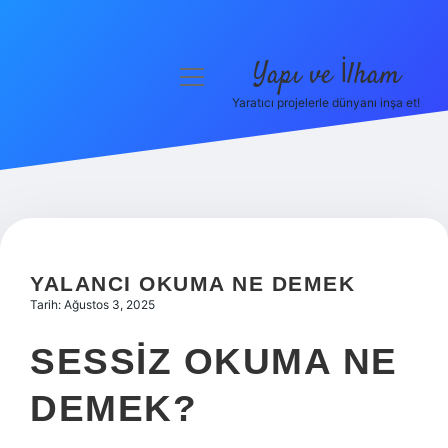
Yapı ve İlham
menüyü
aç
Yaratıcı projelerle dünyanı inşa et!
Anasayfa
Gizlilik Politikası
Yasal Uyarı
Hakkımızda
YALANCI OKUMA NE DEMEK
Tarih: Ağustos 3, 2025
SESSIZ OKUMA NE
DEMEK?