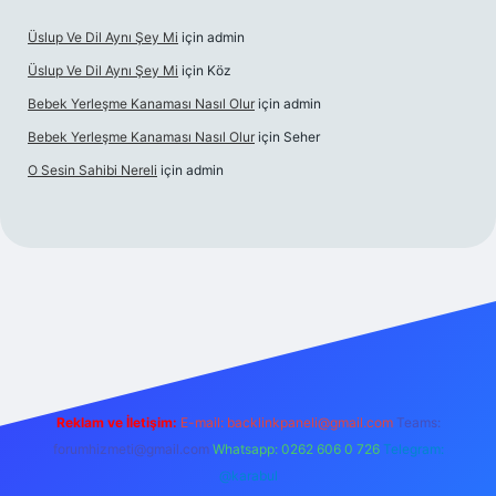
Üslup Ve Dil Aynı Şey Mi
için
admin
Üslup Ve Dil Aynı Şey Mi
için
Köz
Bebek Yerleşme Kanaması Nasıl Olur
için
admin
Bebek Yerleşme Kanaması Nasıl Olur
için
Seher
O Sesin Sahibi Nereli
için
admin
.casino/
Reklam ve İletişim:
E-mail:
backlinkpaneli@gmail.com
Teams:
forumhizmeti@gmail.com
Whatsapp: 0262 606 0 726
Telegram:
@karabul