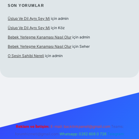
SON YORUMLAR
Üslup Ve Dil Aynı Şey Mi
için
admin
Üslup Ve Dil Aynı Şey Mi
için
Köz
Bebek Yerleşme Kanaması Nasıl Olur
için
admin
Bebek Yerleşme Kanaması Nasıl Olur
için
Seher
O Sesin Sahibi Nereli
için
admin
/ilbet.casino/
Reklam ve İletişim:
E-mail:
backlinkpaneli@gmail.com
Teams:
forumhizmeti@gmail.com
Whatsapp: 0262 606 0 726
Telegram: