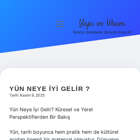
Yapı ve İlham
menüyü
aç
Yaratıcı projelerle dünyanı inşa et!
Anasayfa
Gizlilik Politikası
Yasal Uyarı
Hakkımızda
YÜN NEYE IYI GELIR ?
Tarih: Kasım 9, 2025
Yün Neye İyi Gelir? Küresel ve Yerel
Perspektiflerden Bir Bakış
Yün, tarih boyunca hem pratik hem de kültürel
açıdan önemli bir materyal olmuştur. Dünyanın