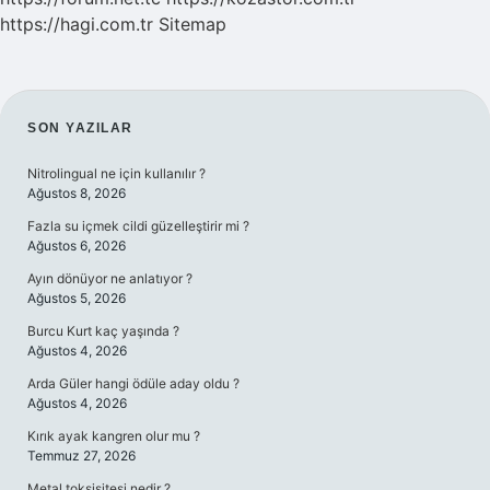
https://hagi.com.tr
Sitemap
SIDEBAR
SON YAZILAR
Nitrolingual ne için kullanılır ?
Ağustos 8, 2026
Fazla su içmek cildi güzelleştirir mi ?
Ağustos 6, 2026
Ayın dönüyor ne anlatıyor ?
Ağustos 5, 2026
Burcu Kurt kaç yaşında ?
Ağustos 4, 2026
Arda Güler hangi ödüle aday oldu ?
Ağustos 4, 2026
Kırık ayak kangren olur mu ?
Temmuz 27, 2026
Metal toksisitesi nedir ?