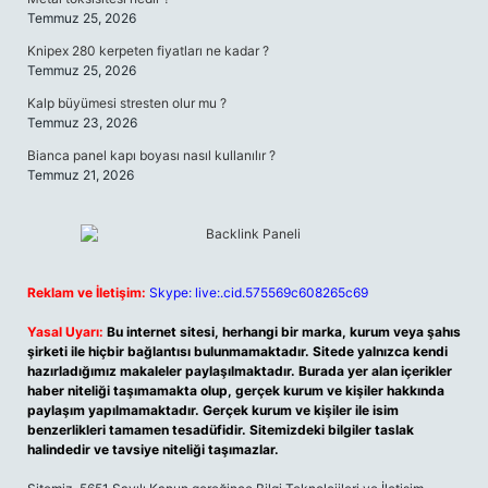
Temmuz 25, 2026
Knipex 280 kerpeten fiyatları ne kadar ?
Temmuz 25, 2026
Kalp büyümesi stresten olur mu ?
Temmuz 23, 2026
Bianca panel kapı boyası nasıl kullanılır ?
Temmuz 21, 2026
Reklam ve İletişim:
Skype: live:.cid.575569c608265c69
Yasal Uyarı:
Bu internet sitesi, herhangi bir marka, kurum veya şahıs
şirketi ile hiçbir bağlantısı bulunmamaktadır. Sitede yalnızca kendi
hazırladığımız makaleler paylaşılmaktadır. Burada yer alan içerikler
haber niteliği taşımamakta olup, gerçek kurum ve kişiler hakkında
paylaşım yapılmamaktadır. Gerçek kurum ve kişiler ile isim
benzerlikleri tamamen tesadüfidir. Sitemizdeki bilgiler taslak
halindedir ve tavsiye niteliği taşımazlar.