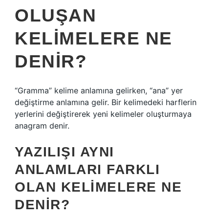
OLUŞAN
KELIMELERE NE
DENIR?
“Gramma” kelime anlamına gelirken, “ana” yer
değiştirme anlamına gelir. Bir kelimedeki harflerin
yerlerini değiştirerek yeni kelimeler oluşturmaya
anagram denir.
YAZILIŞI AYNI
ANLAMLARI FARKLI
OLAN KELIMELERE NE
DENIR?