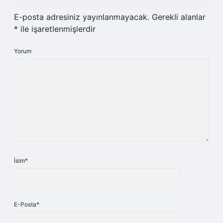
E-posta adresiniz yayınlanmayacak.
Gerekli alanlar
*
ile işaretlenmişlerdir
Yorum
İsim*
E-Posta*