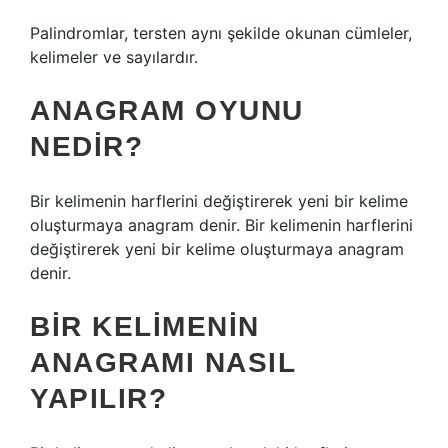
Palindromlar, tersten aynı şekilde okunan cümleler,
kelimeler ve sayılardır.
ANAGRAM OYUNU
NEDIR?
Bir kelimenin harflerini değiştirerek yeni bir kelime
oluşturmaya anagram denir. Bir kelimenin harflerini
değiştirerek yeni bir kelime oluşturmaya anagram
denir.
BIR KELIMENIN
ANAGRAMI NASIL
YAPILIR?