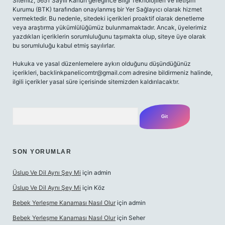
Sitemiz, 5651 Sayılı Kanun gereğince Bilgi Teknolojileri ve İletişim
Kurumu (BTK) tarafından onaylanmış bir Yer Sağlayıcı olarak hizmet
vermektedir. Bu nedenle, sitedeki içerikleri proaktif olarak denetleme
veya araştırma yükümlülüğümüz bulunmamaktadır. Ancak, üyelerimiz
yazdıkları içeriklerin sorumluluğunu taşımakta olup, siteye üye olarak
bu sorumluluğu kabul etmiş sayılırlar.
Hukuka ve yasal düzenlemelere aykırı olduğunu düşündüğünüz
içerikleri,
backlinkpanelicomtr@gmail.com
adresine bildirmeniz halinde,
ilgili içerikler yasal süre içerisinde sitemizden kaldırılacaktır.
Arama
SON YORUMLAR
Üslup Ve Dil Aynı Şey Mi
için
admin
Üslup Ve Dil Aynı Şey Mi
için
Köz
Bebek Yerleşme Kanaması Nasıl Olur
için
admin
Bebek Yerleşme Kanaması Nasıl Olur
için
Seher