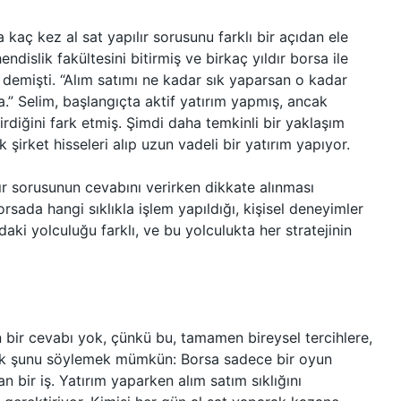
kaç kez al sat yapılır sorusunu farklı bir açıdan ele
islik fakültesini bitirmiş ve birkaç yıldır borsa ile
,” demişti. “Alım satımı ne kadar sık yaparsan o kadar
.” Selim, başlangıçta aktif yatırım yapmış, ancak
diğini fark etmiş. Şimdi daha temkinli bir yaklaşım
irket hisseleri alıp uzun vadeli bir yatırım yapıyor.
lır sorusunun cevabını verirken dikkate alınması
sada hangi sıklıkla işlem yapıldığı, kişisel deneyimler
daki yolculuğu farklı, ve bu yolculukta her stratejinin
n bir cevabı yok, çünkü bu, tamamen bireysel tercihlere,
Ancak şunu söylemek mümkün: Borsa sadece bir oyun
lan bir iş. Yatırım yaparken alım satım sıklığını