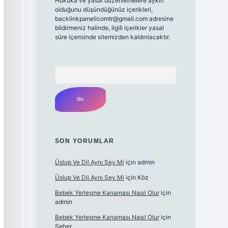
Hukuka ve yasal düzenlemelere aykırı
olduğunu düşündüğünüz içerikleri,
backlinkpanelicomtr@gmail.com
adresine
bildirmeniz halinde, ilgili içerikler yasal
süre içerisinde sitemizden kaldırılacaktır.
Arama
SON YORUMLAR
Üslup Ve Dil Aynı Şey Mi
için
admin
Üslup Ve Dil Aynı Şey Mi
için
Köz
Bebek Yerleşme Kanaması Nasıl Olur
için
admin
Bebek Yerleşme Kanaması Nasıl Olur
için
Seher