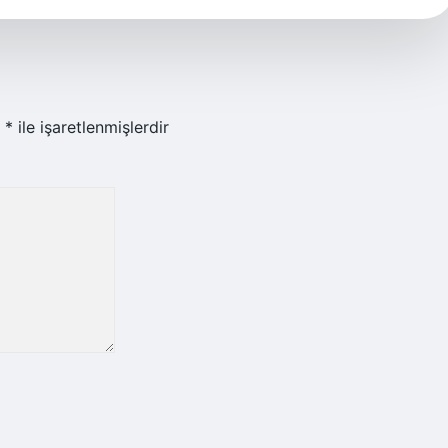
r
*
ile işaretlenmişlerdir