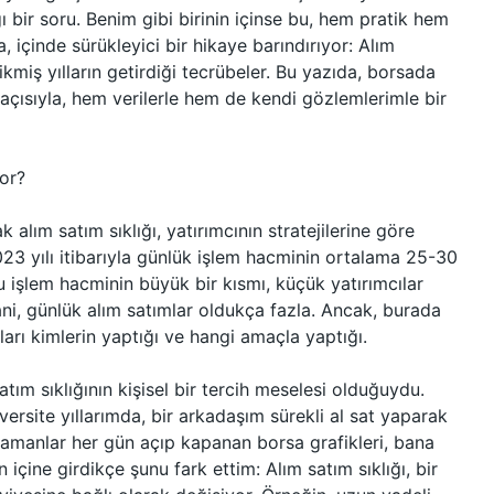
ir soru. Benim gibi birinin içinse bu, hem pratik hem
, içinde sürükleyici bir hikaye barındırıyor: Alım
rikmiş yılların getirdiği tecrübeler. Bu yazıda, borsada
ş açısıyla, hem verilerle hem de kendi gözlemlerimle bir
yor?
alım satım sıklığı, yatırımcının stratejilerine göre
023 yılı itibarıyla günlük işlem hacminin ortalama 25-30
 işlem hacminin büyük bir kısmı, küçük yatırımcılar
ani, günlük alım satımlar oldukça fazla. Ancak, burada
ları kimlerin yaptığı ve hangi amaçla yaptığı.
atım sıklığının kişisel bir tercih meselesi olduğuydu.
iversite yıllarımda, bir arkadaşım sürekli al sat yaparak
zamanlar her gün açıp kapanan borsa grafikleri, bana
çine girdikçe şunu fark ettim: Alım satım sıklığı, bir