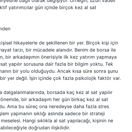
seviyesine bağlı olarak değişiyor. Örneğin, uzun vadeli
ktif yatırımcılar gün içinde birçok kez al sat
emden
şisel hikayelerle de şekillenen bir yer. Birçok kişi için
hayat tarzı, bir mücadele alanıdır. Benim de borsa ile
, bir arkadaşımın önerisiyle ilk kez yatırım yapmaya
at yapılır sorusuna dair fazla bir bilgim yoktu. Tek
lamanın bir yolu olduğuydu. Ancak kısa süre sonra şunu
r yer değil. İşin içinde çok fazla psikolojik faktör var.
a dalgalanmalarında, borsada kaç kez al sat yapılır
önemde, bir arkadaşım her gün birkaç kez al sat
du. Ama bu süreç ona neredeyse daha fazla stres
şlem yapmanın sıklığı aslında sadece bir strateji
meselesi. Hangi sıklıkla al sat yapılacağı, kişinin ne
abileceğiyle doğrudan ilişkilidir.