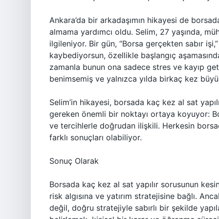
Ankara’da bir arkadaşımın hikayesi de borsada 
almama yardımcı oldu. Selim, 27 yaşında, mühend
ilgileniyor. Bir gün, “Borsa gerçekten sabır işi
kaybediyorsun, özellikle başlangıç aşamasında
zamanla bunun ona sadece stres ve kayıp getir
benimsemiş ve yalnızca yılda birkaç kez büyük ş
Selim’in hikayesi, borsada kaç kez al sat yapı
gereken önemli bir noktayı ortaya koyuyor: Bor
ve tercihlerle doğrudan ilişkili. Herkesin borsa
farklı sonuçları olabiliyor.
Sonuç Olarak
Borsada kaç kez al sat yapılır sorusunun kesi
risk algısına ve yatırım stratejisine bağlı. 
değil, doğru stratejiyle sabırlı bir şekilde yapı