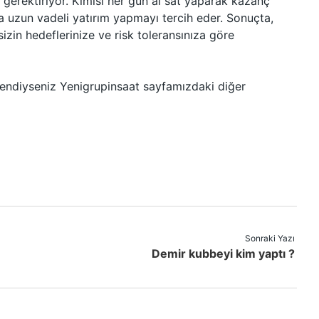
i gerektiriyor. Kimisi her gün al sat yaparak kazanç
 uzun vadeli yatırım yapmayı tercih eder. Sonuçta,
izin hedeflerinize ve risk toleransınıza göre
ğendiyseniz Yenigrupinsaat sayfamızdaki diğer
Sonraki Yazı
Demir kubbeyi kim yaptı ?