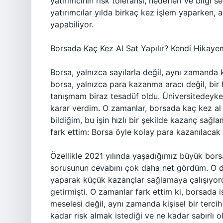
yatırımcının risk toleransı, hedefleri ve bilgi 
yatırımcılar yılda birkaç kez işlem yaparken, a
yapabiliyor.
Borsada Kaç Kez Al Sat Yapılır? Kendi Hikay
Borsa, yalnızca sayılarla değil, aynı zamanda ki
borsa, yalnızca para kazanma aracı değil, bir 
tanışmam biraz tesadüf oldu. Üniversitedeyken
karar verdim. O zamanlar, borsada kaç kez al s
bildiğim, bu işin hızlı bir şekilde kazanç sağ
fark ettim: Borsa öyle kolay para kazanılacak bi
Özellikle 2021 yılında yaşadığımız büyük bors
sorusunun cevabını çok daha net gördüm. O d
yaparak küçük kazançlar sağlamaya çalışıyor
getirmişti. O zamanlar fark ettim ki, borsada i
meselesi değil, aynı zamanda kişisel bir tercih 
kadar risk almak istediği ve ne kadar sabırlı ol