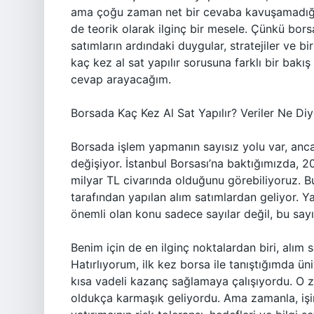
ama çoğu zaman net bir cevaba kavuşamadığı b
de teorik olarak ilginç bir mesele. Çünkü borsa
satımların ardındaki duygular, stratejiler ve bi
kaç kez al sat yapılır sorusuna farklı bir bakı
cevap arayacağım.
Borsada Kaç Kez Al Sat Yapılır? Veriler Ne Di
Borsada işlem yapmanın sayısız yolu var, ancak 
değişiyor. İstanbul Borsası’na baktığımızda, 2
milyar TL civarında olduğunu görebiliyoruz. Bu
tarafından yapılan alım satımlardan geliyor. Y
önemli olan konu sadece sayılar değil, bu sayı
Benim için de en ilginç noktalardan biri, alım s
Hatırlıyorum, ilk kez borsa ile tanıştığımda ün
kısa vadeli kazanç sağlamaya çalışıyordu. O 
oldukça karmaşık geliyordu. Ama zamanla, işin i