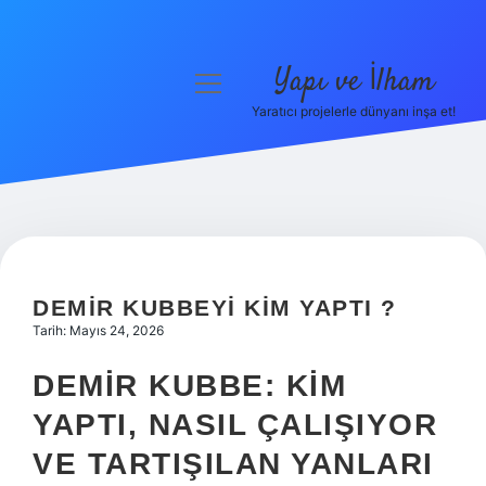
Yapı ve İlham
menüyü
aç
Yaratıcı projelerle dünyanı inşa et!
Anasayfa
Gizlilik Politikası
Yasal Uyarı
Hakkımızda
DEMIR KUBBEYI KIM YAPTI ?
Tarih: Mayıs 24, 2026
DEMIR KUBBE: KIM
YAPTI, NASIL ÇALIŞIYOR
VE TARTIŞILAN YANLARI