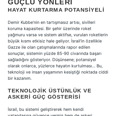
GÜÇLÜ YÖNLERI
HAYAT KURTARMA POTANSIYELI
Demir Kubbe’nin en tartışmasız artısı, sivilleri
koruma kapasitesi. Bir şehir üzerinde roket
yağmuru varsa ve sistem aktifse, vurulan roketlerin
büyük kısmı etkisiz hale geliyor. İsrail’in özellikle
Gazze ile olan çatışmalarında rapor edilen
sonuçlar, sistemin yüzde 85-90 civarında başarı
sağladığını gösteriyor. Düşünsene; potansiyel
olarak onlarca, yüzlerce hayatın kurtulması… Bu,
teknoloji ve insan yaşamının kesiştiği noktada ciddi
bir kazanım.
TEKNOLOJIK ÜSTÜNLÜK VE
ASKERI GÜÇ GÖSTERISI
İsrail, bu sistemi geliştirerek hem kendi
vatandaşına güvence vermiş hem de askeri