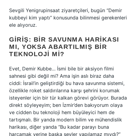
Sevgili Yenigrupinsaat ziyaretçileri, bugün “Demir
kubbeyi kim yaptı” konusunda bilinmesi gerekenleri
ele alıyoruz.
GIRIŞ: BIR SAVUNMA HARIKASI
MI, YOKSA ABARTILMIŞ BIR
TEKNOLOJI MI?
Evet, Demir Kubbe… İsmi bile bir aksiyon filmi
sahnesi gibi değil mi? Ama işin aslı biraz daha
ciddi: İsrail’in geliştirdiği bu hava savunma sistemi,
özellikle roket saldırılarına karşı şehrini korumak
isteyenler için bir tür kalkan görevi görüyor. Burada
direkt söyleyeyim; ben İzmir’den bakıyorum olaya
ve cidden bu teknoloji hem büyüleyici hem de
tartışmalı. Bir yanda modern bilim ve mühendislik
harikası, diğer yanda “Bu kadar parayı buna
harcamak yerine başka şeyler yapılamaz mıydı?”