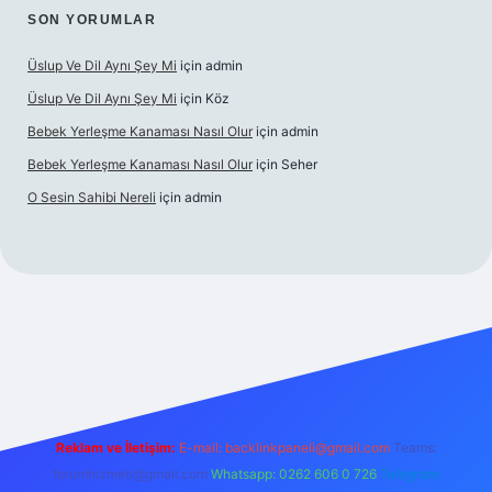
SON YORUMLAR
Üslup Ve Dil Aynı Şey Mi
için
admin
Üslup Ve Dil Aynı Şey Mi
için
Köz
Bebek Yerleşme Kanaması Nasıl Olur
için
admin
Bebek Yerleşme Kanaması Nasıl Olur
için
Seher
O Sesin Sahibi Nereli
için
admin
et.casino/
Reklam ve İletişim:
E-mail:
backlinkpaneli@gmail.com
Teams:
forumhizmeti@gmail.com
Whatsapp: 0262 606 0 726
Telegram: