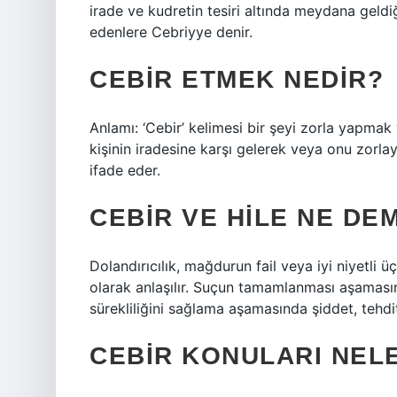
irade ve kudretin tesiri altında meydana geldiği
edenlere Cebriyye denir.
CEBIR ETMEK NEDIR?
Anlamı: ‘Cebir’ kelimesi bir şeyi zorla yapmak
kişinin iradesine karşı gelerek veya onu zorl
ifade eder.
CEBIR VE HILE NE DE
Dolandırıcılık, mağdurun fail veya iyi niyetli ü
olarak anlaşılır. Suçun tamamlanması aşamas
sürekliliğini sağlama aşamasında şiddet, tehdit v
CEBIR KONULARI NEL