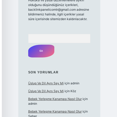
Hukuka ve yasal düzenlemelere aykırı
olduğunu düşündüğünüz içerikleri,
backlinkpanelicomtr@gmail.com
adresine
bildirmeniz halinde, ilgili içerikler yasal
süre içerisinde sitemizden kaldırılacaktır.
Arama
SON YORUMLAR
Üslup Ve Dil Aynı Şey Mi
için
admin
Üslup Ve Dil Aynı Şey Mi
için
Köz
Bebek Yerleşme Kanaması Nasıl Olur
için
admin
Bebek Yerleşme Kanaması Nasıl Olur
için
Seher