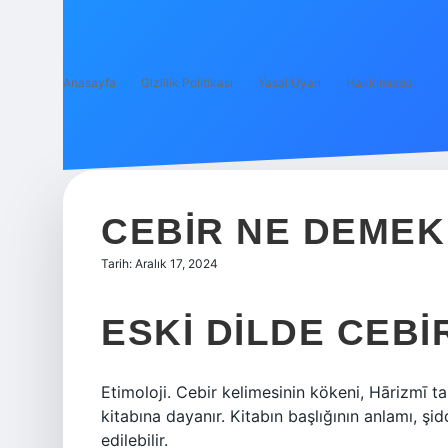
Anasayfa
Gizlilik Politikası
Yasal Uyarı
Hakkımızda
CEBIR NE DEMEK
Tarih: Aralık 17, 2024
ESKI DILDE CEB
Etimoloji. Cebir kelimesinin kökeni, Hārizmī t
kitabına dayanır. Kitabın başlığının anlamı, şi
edilebilir.