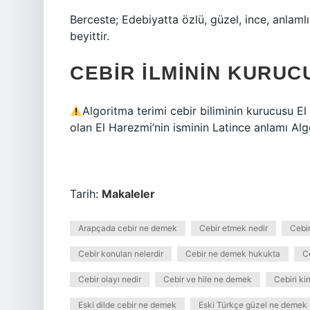
Berceste; Edebiyatta özlü, güzel, ince, anlamlı
beyittir.
CEBIR ILMININ KURUC
Algoritma terimi cebir biliminin kurucusu E
olan El Harezmi’nin isminin Latince anlamı Algo
Tarih:
Makaleler
Arapçada cebir ne demek
Cebir etmek nedir
Cebir
Cebir konuları nelerdir
Cebir ne demek hukukta
C
Cebir olayı nedir
Cebir ve hile ne demek
Cebiri ki
Eski dilde cebir ne demek
Eski Türkçe güzel ne demek