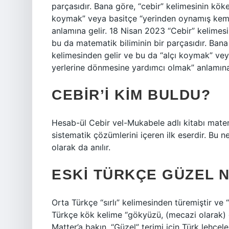
parçasıdır. Bana göre, “cebir” kelimesinin kökeni Arapça الجبر kelimesinden ge
koymak” veya basitçe “yerinden oynamış kemi
anlamına gelir. 18 Nisan 2023 “Cebir” kelimesi aslında Arapça “a
bu da matematik biliminin bir parçasıdır. Bana gö
kelimesinden gelir ve bu da “alçı koymak” ve
yerlerine dönmesine yardımcı olmak” anlamına 
CEBIR’I KIM BULDU?
Hesab-ül Cebir vel-Mukabele adlı kitabı matem
sistematik çözümlerini içeren ilk eserdir. Bu n
olarak da anılır.
ESKI TÜRKÇE GÜZEL 
Orta Türkçe “sırlı” kelimesinden türemiştir ve
Türkçe kök kelime “gökyüzü, (mecazi olarak) g
Matter’a bakın. “Güzel” terimi için Türk lehç