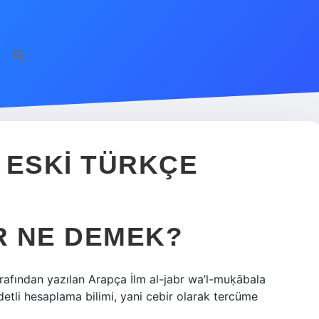
 ESKI TÜRKÇE
IR NE DEMEK?
arafından yazılan Arapça İlm al-jabr wa’l-muḳābala
ddetli hesaplama bilimi, yani cebir olarak tercüme