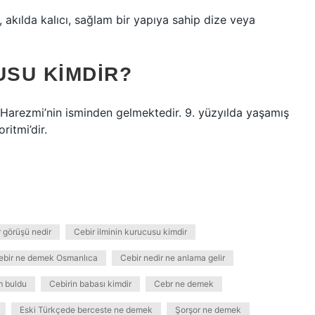
, akılda kalıcı, sağlam bir yapıya sahip dize veya
USU KIMDIR?
l Harezmi’nin isminden gelmektedir. 9. yüzyılda yaşamış
ritmi’dir.
 görüşü nedir
Cebir ilminin kurucusu kimdir
ebir ne demek Osmanlıca
Cebir nedir ne anlama gelir
m buldu
Cebirin babası kimdir
Cebr ne demek
Eski Türkçede berceste ne demek
Şorşor ne demek