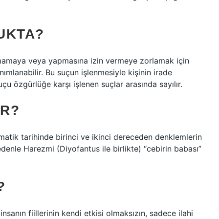
UKTA?
apmamaya veya yapmasına izin vermeye zorlamak için
nımlanabilir. Bu suçun işlenmesiyle kişinin irade
uçu özgürlüğe karşı işlenen suçlar arasında sayılır.
IR?
atik tarihinde birinci ve ikinci dereceden denklemlerin
edenle Harezmi (Diyofantus ile birlikte) “cebirin babası”
?
sanın fiillerinin kendi etkisi olmaksızın, sadece ilahi