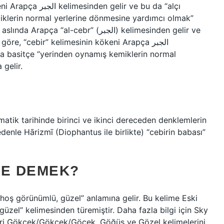
lir ve bu da “alçı
klerin normal yerlerine dönmesine yardımcı olmak”
l-cebr” (الجبر) kelimesinden gelir ve
re, “cebir” kelimesinin kökeni Arapça الجبر
ya basitçe “yerinden oynamış kemiklerin normal
gelir.
atik tarihinde birinci ve ikinci dereceden denklemlerin
edenle Hārizmī (Diophantus ile birlikte) “cebirin babası”
NE DEMEK?
 “hoş görünümlü, güzel” anlamına gelir. Bu kelime Eski
üzel” kelimesinden türemiştir. Daha fazla bilgi için Sky
eleri Gökçek/Gökçek/Göcek, Göğüş ve Gözel kelimelerini