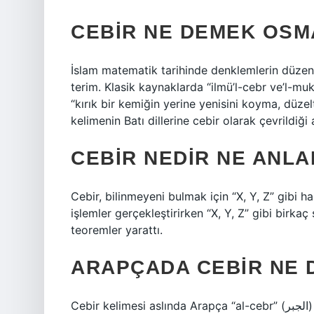
CEBIR NE DEMEK OSM
İslam matematik tarihinde denklemlerin düzen
terim. Klasik kaynaklarda “ilmü’l-cebr ve’l-
“kırık bir kemiğin yerine yenisini koyma, düze
kelimenin Batı dillerine cebir olarak çevrildiği a
CEBIR NEDIR NE ANLA
Cebir, bilinmeyeni bulmak için “X, Y, Z” gibi ha
işlemler gerçekleştirirken “X, Y, Z” gibi birka
teoremler yarattı.
ARAPÇADA CEBIR NE 
Cebir kelimesi aslında Arapça “al-cebr” (الجبر) kelimesinden gelir ve bu da matematik biliminin bir