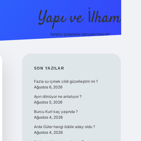
Yapı ve İlham
Yaratıcı projelerle dünyanı inşa et!
https://ilbet.
SIDEBAR
SON YAZILAR
Fazla su içmek cildi güzelleştirir mi ?
Ağustos 6, 2026
Ayın dönüyor ne anlatıyor ?
Ağustos 5, 2026
Burcu Kurt kaç yaşında ?
Ağustos 4, 2026
Arda Güler hangi ödüle aday oldu ?
Ağustos 4, 2026