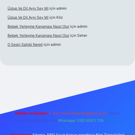
Üslup Ve Dil Aynı Şey Mi
için
admin
Üslup Ve Dil Aynı Şey Mi
için
Köz
Bebek Yerleşme Kanaması Nasıl Olur
için
admin
Bebek Yerleşme Kanaması Nasıl Olur
için
Seher
O Sesin Sahibi Nereli
için
admin
et.casino/
Reklam ve İletişim:
E-mail:
backlinkpaneli@gmail.com
Teams:
forumhizmeti@gmail.com
Whatsapp: 0262 606 0 726
Telegram:
@karabul
Yasal Uyarı:
Sitemiz, 5651 Sayılı Kanun gereğince Bilgi Teknolojileri