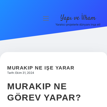
Yapı ve İlham
menüyü
aç
Yaratıcı projelerle dünyanı inşa et!
Anasayfa
Gizlilik Politikası
Yasal Uyarı
Hakkımızda
MURAKIP NE IŞE YARAR
Tarih: Ekim 31, 2024
MURAKIP NE
GÖREV YAPAR?